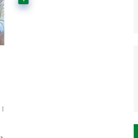
|
z
da