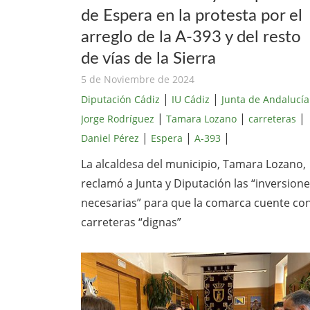
de Espera en la protesta por el
arreglo de la A-393 y del resto
de vías de la Sierra
5 de Noviembre de 2024
|
|
Diputación Cádiz
IU Cádiz
Junta de Andalucía
|
|
|
Jorge Rodríguez
Tamara Lozano
carreteras
|
|
|
Daniel Pérez
Espera
A-393
La alcaldesa del municipio, Tamara Lozano,
reclamó a Junta y Diputación las “inversion
necesarias” para que la comarca cuente co
carreteras “dignas”