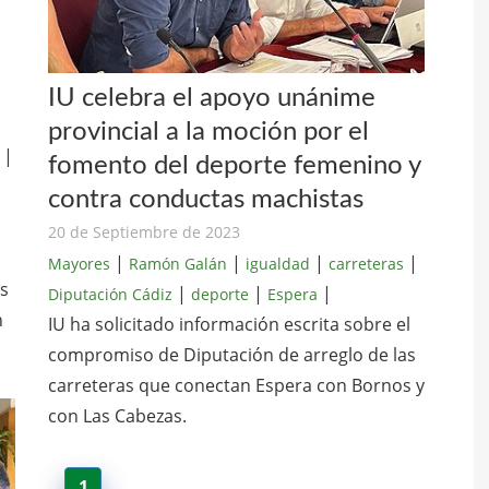
IU celebra el apoyo unánime
provincial a la moción por el
|
fomento del deporte femenino y
contra conductas machistas
20 de Septiembre de 2023
|
|
|
|
Mayores
Ramón Galán
igualdad
carreteras
es
|
|
|
Diputación Cádiz
deporte
Espera
n
IU ha solicitado información escrita sobre el
compromiso de Diputación de arreglo de las
carreteras que conectan Espera con Bornos y
con Las Cabezas.
1