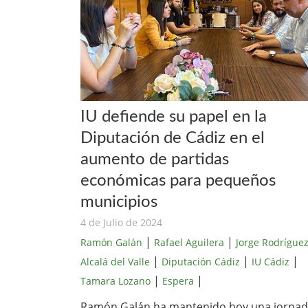
IU defiende su papel en la
Diputación de Cádiz en el
aumento de partidas
económicas para pequeños
municipios
4 de Julio de 2024
|
|
Ramón Galán
Rafael Aguilera
Jorge Rodrígue
|
|
|
Alcalá del Valle
Diputación Cádiz
IU Cádiz
|
|
Tamara Lozano
Espera
Ramón Galán ha mantenido hoy una jorna