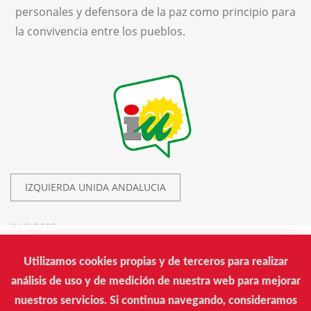
personales y defensora de la paz como principio para
la convivencia entre los pueblos.
IZQUIERDA UNIDA ANDALUCIA
IU © 2019.
Utilizamos cookies propias y de terceros para realizar
Izquierda Unida
análisis de uso y de medición de nuestra web para mejorar
Calle Donantes de Sangre, 14. Edificio Arrayán. Sevilla
nuestros servicios. Si continua navegando, consideramos