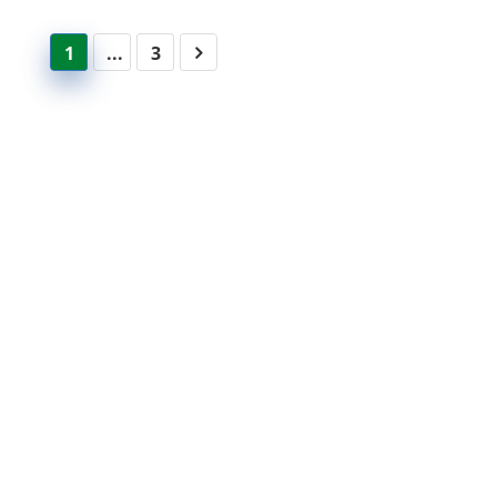
1
...
3