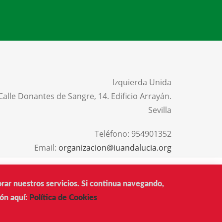
Izquierda Unida
Calle Donantes de Sangre, 14. Edificio Arrayán.
Sevilla
Teléfono:
954901352
Email:
organizacion@iuandalucia.org
AVISO LEGAL
PRIVACIDAD
POLÍTICA DE COOKIES
orar nuestros servicios. Si continua navegando,
ón aquí:
Política de Cookies