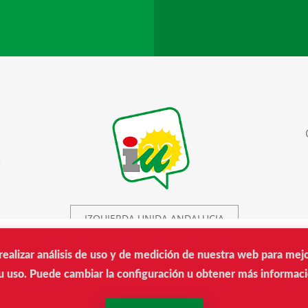
r
IZQUIERDA UNIDA ANDALUCIA
realizar análisis de uso y de medición de nuestra web para mej
IU © 2019.
 uso. Puede cambiar la configuración u obtener más informaci