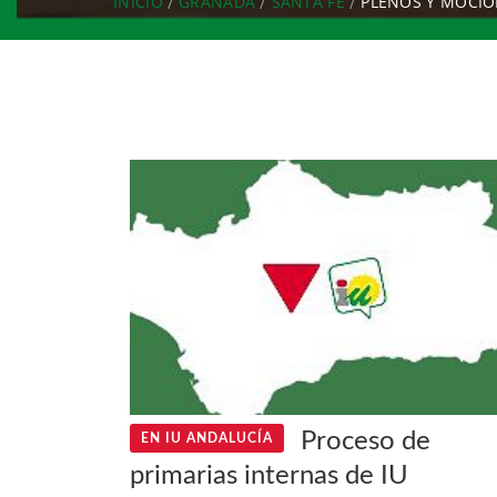
INICIO
GRANADA
SANTA FE
PLENOS Y MOCI
Proceso de
EN IU ANDALUCÍA
primarias internas de IU