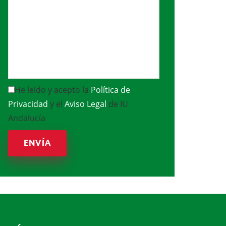
He leido y acepto la
Política de
Privacidad
y el
Aviso Legal
de IU
Andalucía
ENVÍA