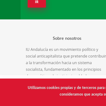
IR
Sobre nosotros
IU Andalucía es un movimiento político y
social anticapitalista que pretende contribui
a la transformación hacia un sistema
socialista, fundamentado en los principios
democráticos de justicia, igualdad,
solidaridad, libertad y respeto por la
Utilizamos cookies propias y de terceros para 
naturaleza, el medio ambiente y las
consideramos que acepta su
diferencias personales y defensora de la paz
como principio para la convivencia entre los