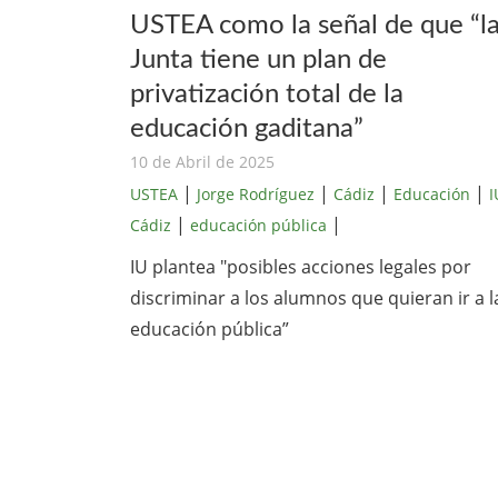
USTEA como la señal de que “l
Junta tiene un plan de
privatización total de la
educación gaditana”
10 de Abril de 2025
|
|
|
|
USTEA
Jorge Rodríguez
Cádiz
Educación
I
|
|
Cádiz
educación pública
IU plantea "posibles acciones legales por
discriminar a los alumnos que quieran ir a l
educación pública”