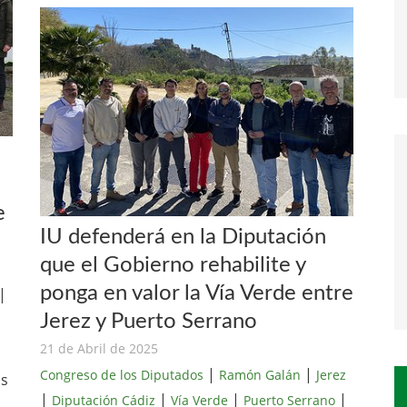
e
IU defenderá en la Diputación
que el Gobierno rehabilite y
ponga en valor la Vía Verde entre
|
Jerez y Puerto Serrano
21 de Abril de 2025
a
|
|
Congreso de los Diputados
Ramón Galán
Jerez
as
|
|
|
|
Diputación Cádiz
Vía Verde
Puerto Serrano