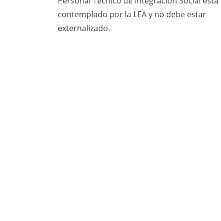
Personal Técnico de Integración Social está
contemplado por la LEA y no debe estar
externalizado.