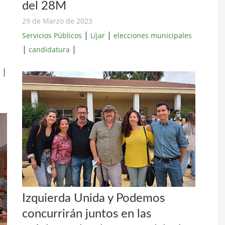
del 28M
29 de Marzo de 2023
|
|
Servicios Públicos
Líjar
elecciones municipales
|
|
candidatura
|
Izquierda Unida y Podemos
concurrirán juntos en las