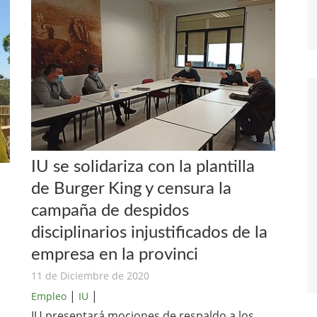
IU se solidariza con la plantilla
de Burger King y censura la
campaña de despidos
disciplinarios injustificados de la
empresa en la provinci
11 de Diciembre de 2020
|
|
Empleo
IU
IU presentará mociones de respaldo a los