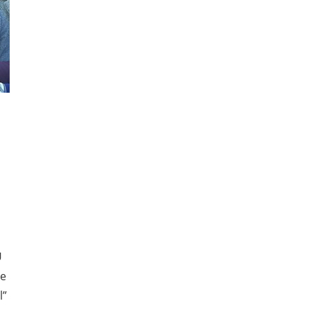
U
ue
l”