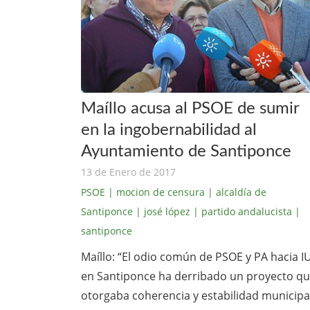
Maíllo acusa al PSOE de sumir
en la ingobernabilidad al
Ayuntamiento de Santiponce
13 de Enero de 2017
PSOE
| mocion de censura
| alcaldía de
Santiponce
| josé lópez
| partido andalucista
|
santiponce
Maíllo: “El odio común de PSOE y PA hacia I
en Santiponce ha derribado un proyecto q
otorgaba coherencia y estabilidad municipa