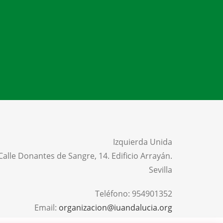
Izquierda Unida
Calle Donantes de Sangre, 14. Edificio Arrayán.
Sevilla
Teléfono:
954901352
Email:
organizacion@iuandalucia.org