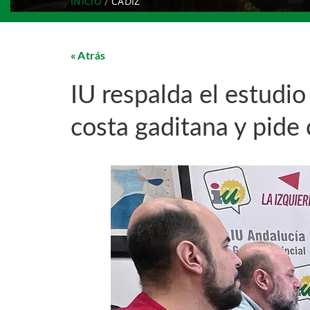
INICIO
CÁDIZ
Atrás
IU respalda el estudi
costa gaditana y pide 