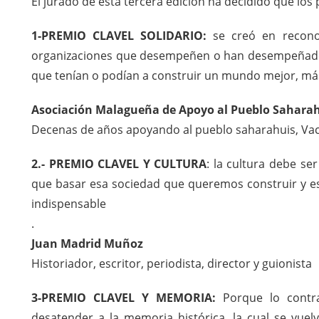
El jurado de esta tercera edición ha decidido que los
1-PREMIO CLAVEL SOLIDARIO:
se creó en reconoc
organizaciones que desempeñen o han desempeñado 
que tenían o podían a construir un mundo mejor, má
Asociación Malagueña de Apoyo al Pueblo Sahara
Decenas de años apoyando al pueblo saharahuis, Vaca
2.- PREMIO CLAVEL Y CULTURA
: la cultura debe se
que basar esa sociedad que queremos construir y es 
indispensable
.
Juan Madrid Muñoz
Historiador, escritor, periodista, director y guionista
3-PREMIO CLAVEL Y MEMORIA:
Porque lo contra
desatender a la memoria histórica, la cual se vuelv