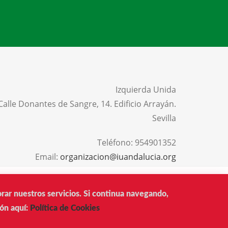
Izquierda Unida
Calle Donantes de Sangre, 14. Edificio Arrayán.
Sevilla
Teléfono:
954901352
Email:
organizacion@iuandalucia.org
AVISO LEGAL
PRIVACIDAD
POLÍTICA DE COOKIES
orar nuestros servicios. Si continua navegando,
ón aquí:
Política de Cookies