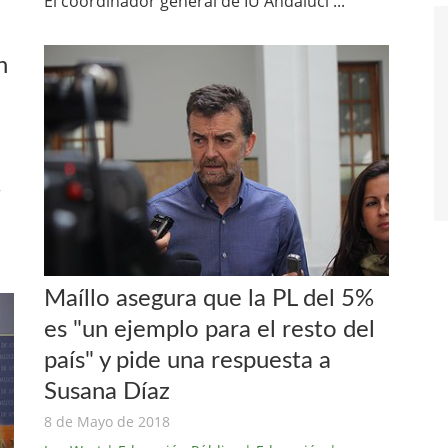
El coordinador general de IU Andalucí ...
n
r
Maíllo asegura que la PL del 5%
es "un ejemplo para el resto del
país" y pide una respuesta a
Susana Díaz
8 de Mayo de 2018