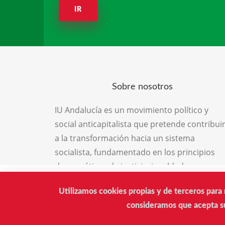
IR
Sobre nosotros
IU Andalucía es un movimiento político y
social anticapitalista que pretende contribui
a la transformación hacia un sistema
socialista, fundamentado en los principios
democráticos de justicia, igualdad,
solidaridad, libertad y respeto por la
Utilizamos cookies propias y de terceros para 
naturaleza, el medio ambiente y las
consideramos que acepta su
diferencias personales y defensora de la paz
como principio para la convivencia entre los