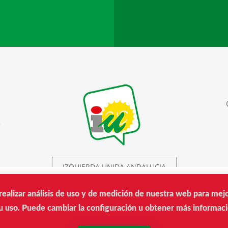
r
IZQUIERDA UNIDA ANDALUCIA
realizar análisis de uso y de medición de nuestra web para mej
IU © 2019.
 uso. Puede cambiar la configuración u obtener más informaci