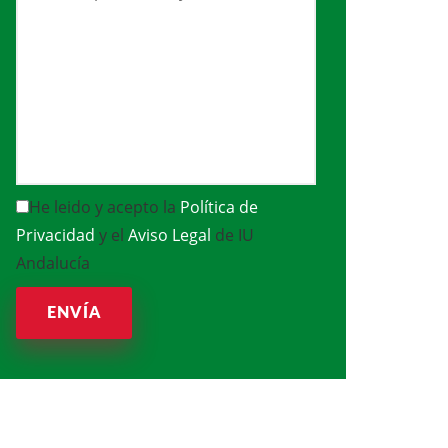
He leido y acepto la
Política de
Privacidad
y el
Aviso Legal
de IU
Andalucía
ENVÍA