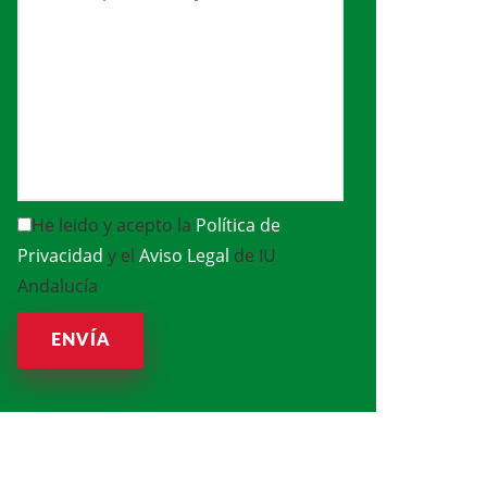
He leido y acepto la
Política de
Privacidad
y el
Aviso Legal
de IU
Andalucía
ENVÍA