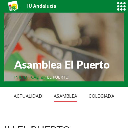
IU Andalucía
Asamblea El Puerto
INICIO
CÁDIZ
EL PUERTO
ACTUALIDAD
ASAMBLEA
COLEGIADA