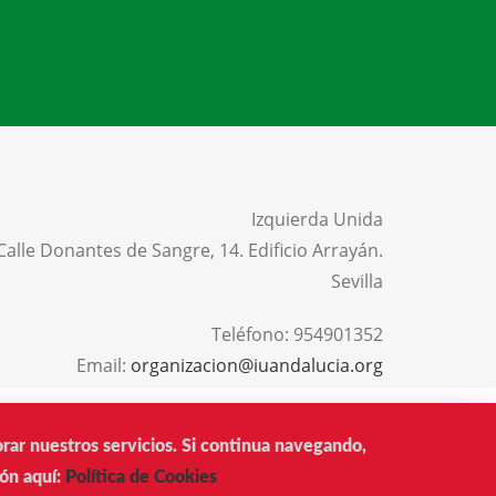
Izquierda Unida
Calle Donantes de Sangre, 14. Edificio Arrayán.
Sevilla
Teléfono:
954901352
Email:
organizacion@iuandalucia.org
AVISO LEGAL
PRIVACIDAD
POLÍTICA DE COOKIES
orar nuestros servicios. Si continua navegando,
ón aquí:
Política de Cookies