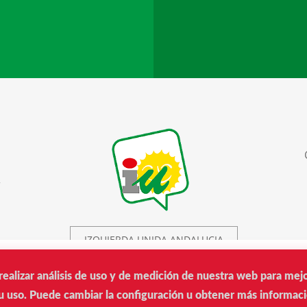
r
IZQUIERDA UNIDA ANDALUCIA
realizar análisis de uso y de medición de nuestra web para mej
IU © 2019.
 uso. Puede cambiar la configuración u obtener más informaci