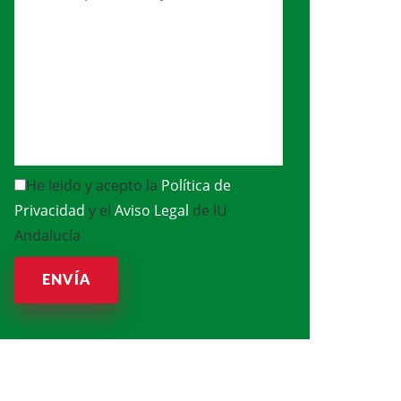
He leido y acepto la
Política de
Privacidad
y el
Aviso Legal
de IU
Andalucía
ENVÍA