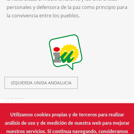
personales y defensora de la paz como principio para
la convivencia entre los pueblos.
IZQUIERDA UNIDA ANDALUCIA
IU © 2019.
Utilizamos cookies propias y de terceros para realizar
Izquierda Unida
análisis de uso y de medición de nuestra web para mejorar
Calle Donantes de Sangre, 14. Edificio Arrayán. Sevilla
nuestros servicios. Si continua navegando, consideramos