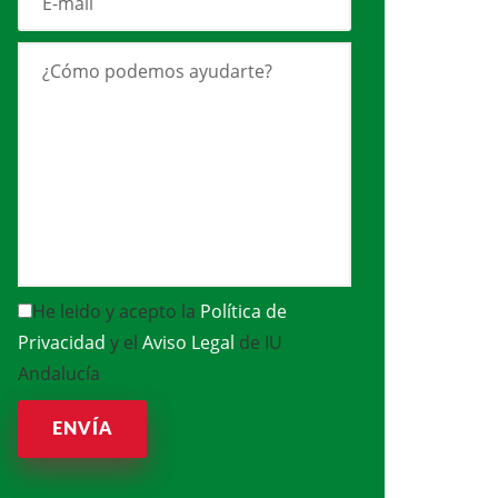
He leido y acepto la
Política de
Privacidad
y el
Aviso Legal
de IU
Andalucía
ENVÍA