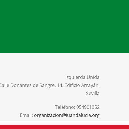
Izquierda Unida
Calle Donantes de Sangre, 14. Edificio Arrayán.
Sevilla
Teléfono:
954901352
Email:
organizacion@iuandalucia.org