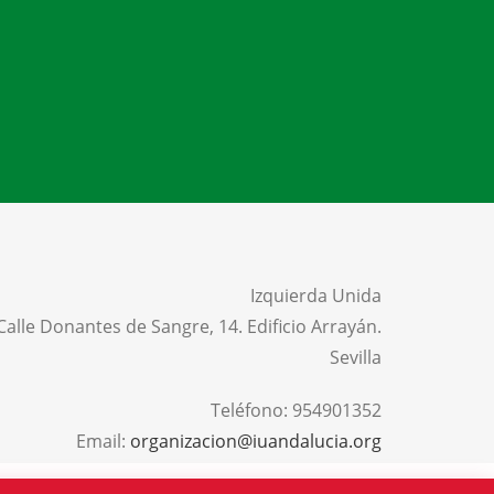
Izquierda Unida
Calle Donantes de Sangre, 14. Edificio Arrayán.
Sevilla
Teléfono:
954901352
Email:
organizacion@iuandalucia.org