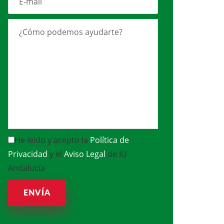
He leido y acepto la
Política de
Privacidad
y el
Aviso Legal
de IU
Andalucía
ENVÍA