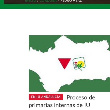
INICIO
CÓRDOBA
PEDRO ABAD
Proceso de
EN IU ANDALUCÍA
primarias internas de IU