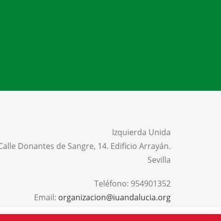
Izquierda Unida
Calle Donantes de Sangre, 14. Edificio Arrayán.
Sevilla
Teléfono:
954901352
Email:
organizacion@iuandalucia.org