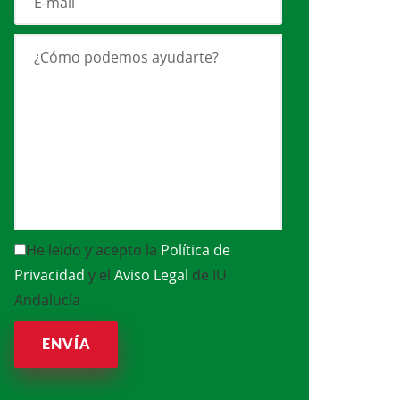
He leido y acepto la
Política de
Privacidad
y el
Aviso Legal
de IU
Andalucía
ENVÍA