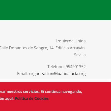
Izquierda Unida
Calle Donantes de Sangre, 14. Edificio Arrayán.
Sevilla
Teléfono:
954901352
Email:
organizacion@iuandalucia.org
AVISO LEGAL
PRIVACIDAD
POLÍTICA DE COOKIES
orar nuestros servicios. Si continua navegando,
ón aquí:
Política de Cookies