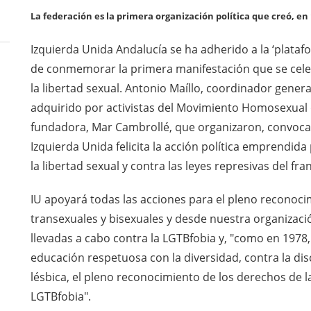
La federación es la primera organización política que creó, en
Izquierda Unida Andalucía se ha adherido a la ‘platafo
de conmemorar la primera manifestación que se celebr
la libertad sexual. Antonio Maíllo, coordinador gene
adquirido por activistas del Movimiento Homosexual
fundadora, Mar Cambrollé, que organizaron, convocaro
Izquierda Unida felicita la acción política emprendid
la libertad sexual y contra las leyes represivas del fr
IU apoyará todas las acciones para el pleno reconoci
transexuales y bisexuales y desde nuestra organizac
llevadas a cabo contra la LGTBfobia y, "como en 197
educación respetuosa con la diversidad, contra la disc
lésbica, el pleno reconocimiento de los derechos de l
LGTBfobia".