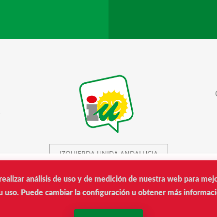
r
IZQUIERDA UNIDA ANDALUCIA
realizar análisis de uso y de medición de nuestra web para mej
IU © 2019.
 uso. Puede cambiar la configuración u obtener más informaci