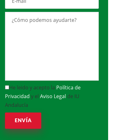
He leido y acepto la
Política de
Privacidad
y el
Aviso Legal
de IU
Andalucía
ENVÍA