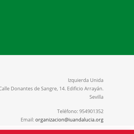
Izquierda Unida
Calle Donantes de Sangre, 14. Edificio Arrayán.
Sevilla
Teléfono:
954901352
Email:
organizacion@iuandalucia.org