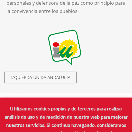
personales y defensora de la paz como principio para
la convivencia entre los pueblos.
IZQUIERDA UNIDA ANDALUCIA
IU © 2019.
Utilizamos cookies propias y de terceros para realizar
Izquierda Unida
análisis de uso y de medición de nuestra web para mejorar
Calle Donantes de Sangre, 14. Edificio Arrayán. Sevilla
nuestros servicios. Si continua navegando, consideramos