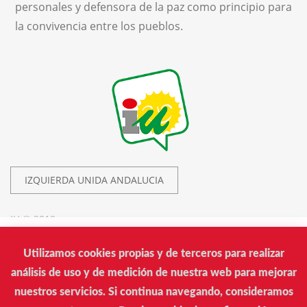
personales y defensora de la paz como principio para
la convivencia entre los pueblos.
IZQUIERDA UNIDA ANDALUCIA
IU © 2019.
Utilizamos cookies propias y de terceros para realizar
Izquierda Unida
análisis de uso y de medición de nuestra web para mejorar
Calle Donantes de Sangre, 14. Edificio Arrayán. Sevilla
nuestros servicios. Si continua navegando, consideramos